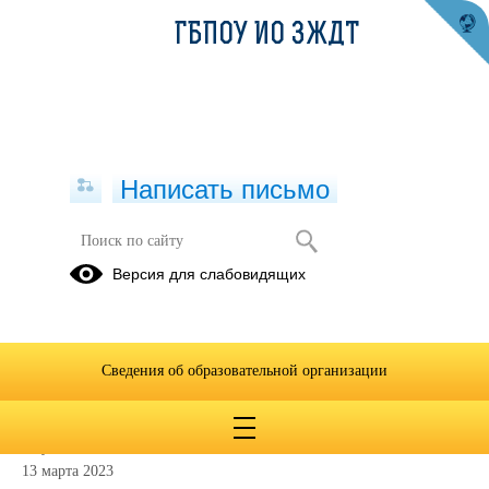
ГБПОУ ИО ЗЖДТ
Написать письмо
Версия для слабовидящих
Порядок организации и
осуществления образовательной
деятельности по образовательным
программам среднего
Сведения об образовательной организации
профессионального образования (1)
Опубликовано на сайте
13 марта 2023