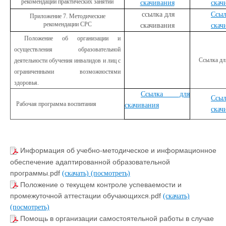
рекомендации практических занятий
скачивания
скач
ссылка для
Ссыл
Приложение 7. Методические
рекомендации СРС
скачивания
скач
Положение об организации и
осуществления образовательной
Ссылка дл
деятельности обучения инвалидов и лиц с
ограниченными возможностями
здоровья.
Ссылка для
Ссыл
Рабочая программа воспитания
скачивания
скач
Информация об учебно-методическое и информационное
обеспечение адаптированной образовательной
программы.pdf
(скачать)
(посмотреть)
Положение о текущем контроле успеваемости и
промежуточной аттестации обучающихся.pdf
(скачать)
(посмотреть)
Помощь в организации самостоятельной работы в случае