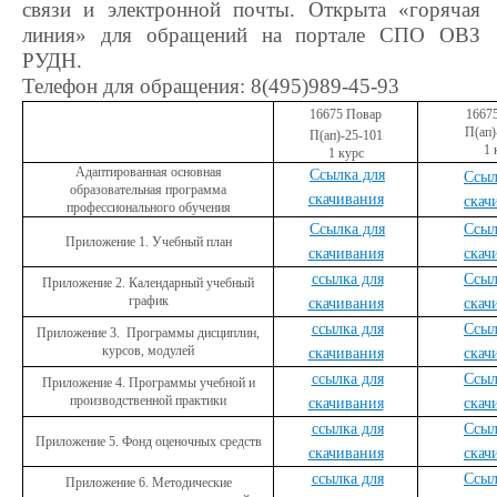
связи и электронной почты. Открыта «горячая
линия» для обращений на портале СПО ОВЗ
РУДН.
Телефон для обращения: 8(495)989-45-93
16675 Повар
1667
П(ап)
П(ап)-2
5
-101
1 
1 курс
Адаптированная основная
Ссылка для
Ссыл
образовательная программа
скачивания
скач
профессионального обучения
Ссылка для
Ссыл
Приложение 1. Учебный план
скачивания
скач
ссылка для
Ссыл
Приложение 2. Календарный учебный
график
скачивания
скач
ссылка для
Ссыл
Приложение 3. Программы дисциплин,
курсов, модулей
скачивания
скач
ссылка для
Ссыл
Приложение 4. Программы учебной и
производственной практики
скачивания
скач
ссылка для
Ссыл
Приложение 5. Фонд оценочных средств
скачивания
скач
ссылка для
Ссыл
Приложение 6. Методические