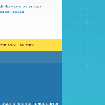
айт Министерства науки и высшего
оссийской Федерации
тоальбомы
Контакты
т создан на портале сайтыобразованию.рф