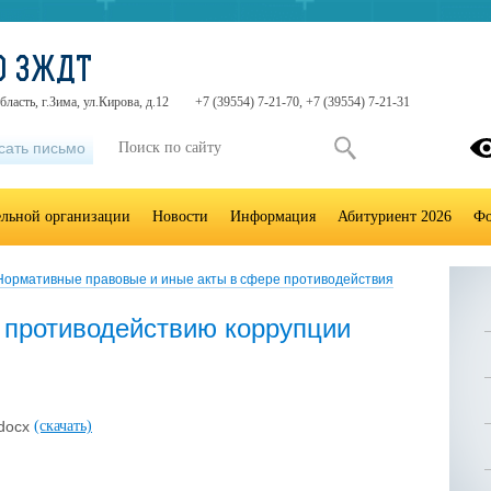
О ЗЖДТ
ласть, г.Зима, ул.Кирова, д.12
+7 (39554) 7-21-70, +7 (39554) 7-21-31
сать письмо
ельной организации
Новости
Информация
Абитуриент 2026
Фо
Нормативные правовые и иные акты в сфере противодействия
 противодействию коррупции
.docx
(скачать)