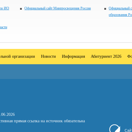
 по ИО
Официальный сайт Минпросвещения России
Официальный с
образования Р
ласти
ельной организации
Новости
Информация
Абитуриент 2026
Фо
.06.2026
тивная прямая ссылка на источник обязательна
Сай