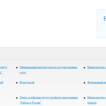
ститут
Официальный интернет-портал государственных
Министерство 
и"
услуг
кой
Культура.рф
Федеральный по
Центр содействия трудоустройству выпускников
Министерство 
"Работа в России"
области