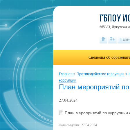
ГБПОУ И
665383, Иркутская об
Напи
Сведения об образоват
Главная
»
Противодействие коррупции
»
коррупции
План мероприятий по
27.04.2024
План мероприятий по куррупции
Дата создания: 27.04.2024