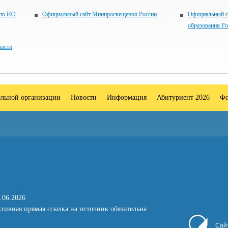
 по ИО
Официальный сайт Минпросвещения России
Официальный с
образования Р
ласти
ельной организации
Новости
Информация
Абитуриент 2026
Фо
.06.2026
тивная прямая ссылка на источник обязательна
Сай