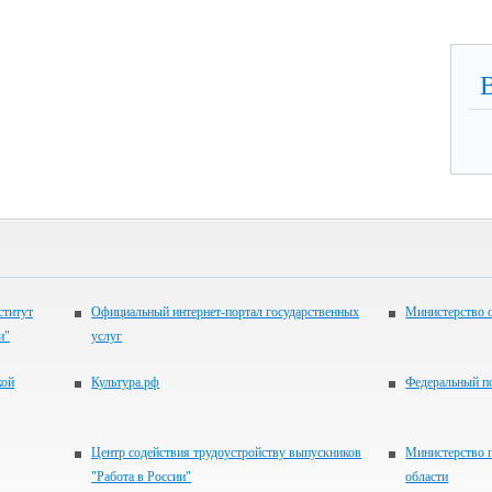
ститут
Официальный интернет-портал государственных
Министерство 
и"
услуг
кой
Культура.рф
Федеральный по
Центр содействия трудоустройству выпускников
Министерство 
"Работа в России"
области