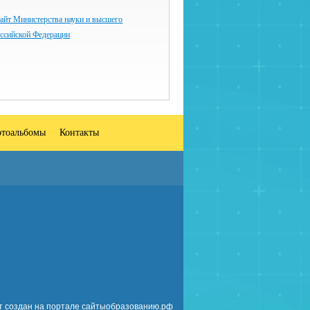
айт Министерства науки и высшего
оссийской Федерации
тоальбомы
Контакты
т создан на портале сайтыобразованию.рф