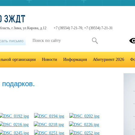
О ЗЖДТ
ласть, г.Зима, ул.Кирова, д.12
+7 (39554) 7-21-70, +7 (39554) 7-21-31
сать письмо
ельной организации
Новости
Информация
Абитуриент 2026
Фо
 подарков.