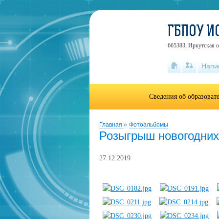
ГБПОУ И
665383, Иркутская об
Напи
Сведения об образоват
Главная
»
Фотоальбомы
Розыгрыш новогодних
27.12.2019