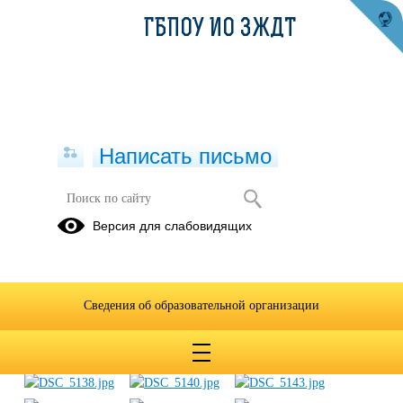
ГБПОУ ИО ЗЖДТ
Написать письмо
Экологическая конкурсная
Версия для слабовидящих
программа «Зов Земли»
18.03.2021
Сведения об образовательной организации