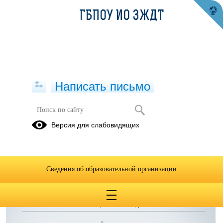
ГБПОУ ИО ЗЖДТ
Написать письмо
Методические рекомендации по
Версия для слабовидящих
выполнение ДКР ТЭПС(зо)-22
Сведения об образовательной организации
ОБРАЩЕНИЯ ГРАЖДАН