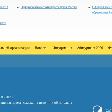
 по ИО
Официальный сайт Минпросвещения России
Официальный с
образования Р
ласти
ельной организации
Новости
Информация
Абитуриент 2026
Фо
.06.2026
тивная прямая ссылка на источник обязательна
Сай