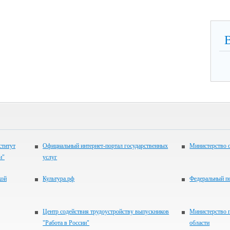
ститут
Официальный интернет-портал государственных
Министерство 
и"
услуг
кой
Культура.рф
Федеральный по
Центр содействия трудоустройству выпускников
Министерство 
"Работа в России"
области