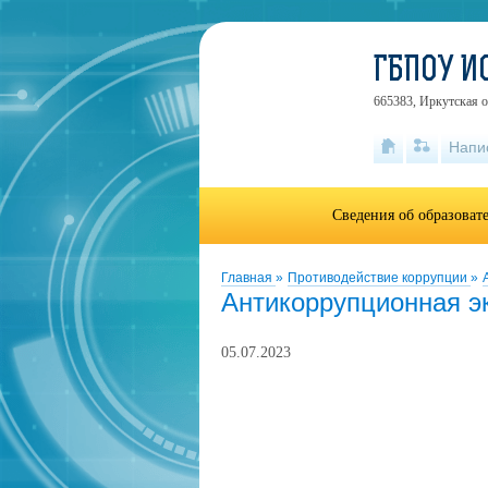
ГБПОУ И
665383, Иркутская об
Напи
Сведения об образоват
Главная
»
Противодействие коррупции
»
Антикоррупционная э
05.07.2023