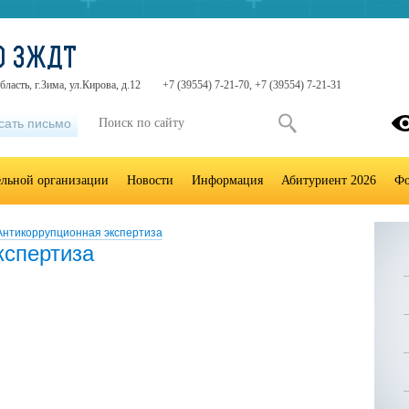
О ЗЖДТ
ласть, г.Зима, ул.Кирова, д.12
+7 (39554) 7-21-70, +7 (39554) 7-21-31
сать письмо
ельной организации
Новости
Информация
Абитуриент 2026
Фо
Антикоррупционная экспертиза
кспертиза