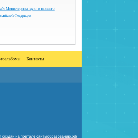
айт Министерства науки и высшего
оссийской Федерации
тоальбомы
Контакты
т создан на портале сайтыобразованию.рф