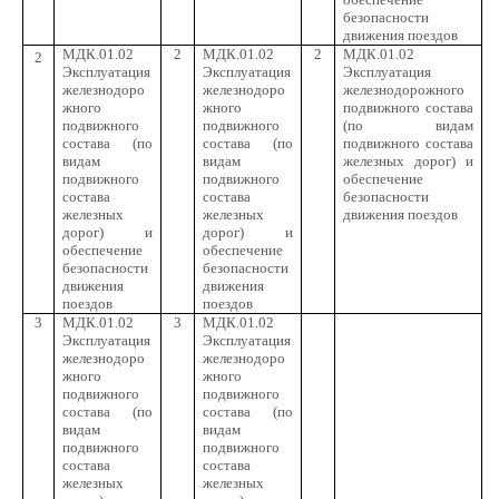
безопасности
движения поездов
МДК.01.02
2
МДК.01.02
2
МДК.01.02
2
Эксплуатация
Эксплуатация
Эксплуатация
железнодоро
железнодоро
железнодорожного
жного
жного
подвижного состава
подвижного
подвижного
(по видам
состава (по
состава (по
подвижного состава
видам
видам
железных дорог) и
подвижного
подвижного
обеспечение
состава
состава
безопасности
железных
железных
движения поездов
дорог) и
дорог) и
обеспечение
обеспечение
безопасности
безопасности
движения
движения
поездов
поездов
3
МДК.01.02
3
МДК.01.02
Эксплуатация
Эксплуатация
железнодоро
железнодоро
жного
жного
подвижного
подвижного
состава (по
состава (по
видам
видам
подвижного
подвижного
состава
состава
железных
железных