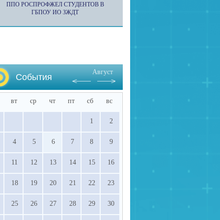
ППО РОСПРОФЖЕЛ СТУДЕНТОВ В
ГБПОУ ИО ЗЖДТ
Август
События
вт
ср
чт
пт
сб
вс
1
2
4
5
6
7
8
9
11
12
13
14
15
16
18
19
20
21
22
23
25
26
27
28
29
30