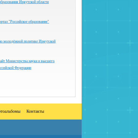
образования Иркутской области
ртал "Российское образование"
по молодёжной политике Иркутской
айт Министерства науки и высшего
оссийской Федерации
тоальбомы
Контакты