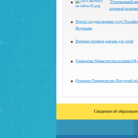
"Региональный ин
кадровой политик
Портал государственных услуг Российс
Федерации
Интернет-телефон доверия для детей
Управление Министерства юстиции РФ
Открытое Правительство Иркутской об
Сведения об образоват