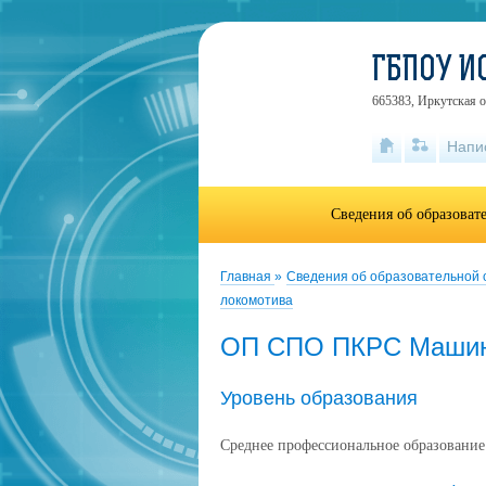
ГБПОУ И
665383, Иркутская об
Напи
Сведения об образоват
Главная
»
Сведения об образовательной
локомотива
ОП СПО ПКРС Машин
Уровень образования
Среднее профессиональное образование