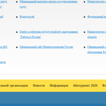
ститут
Официальный интернет-портал государственных
Министерство 
и"
услуг
кой
Культура.рф
Федеральный по
Центр содействия трудоустройству выпускников
Министерство 
"Работа в России"
области
 по ИО
Официальный сайт Минпросвещения России
Официальный с
образования Р
ласти
ельной организации
Новости
Информация
Абитуриент 2026
Фо