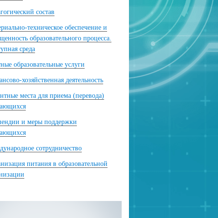
гогический состав
риально-техническое обеспечение и
щенность образовательного процесса.
упная среда
ные образовательные услуги
нсово-хозяйственная деятельность
нтные места для приема (перевода)
чающихся
пендии и меры поддержки
чающихся
ународное сотрудничество
низация питания в образовательной
анизации