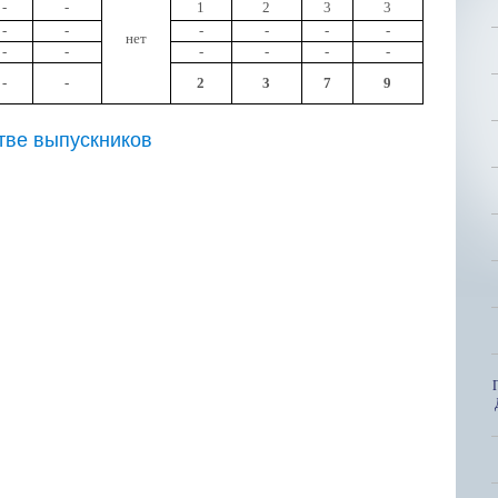
-
-
1
2
3
3
-
-
-
-
-
-
нет
-
-
-
-
-
-
-
-
2
3
7
9
тве выпускников