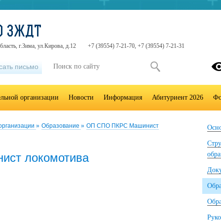
О ЗЖДТ
ласть, г.Зима, ул.Кирова, д.12
+7 (39554) 7-21-70, +7 (39554) 7-21-31
сать письмо
ельной организации
Новости
Информация
Абитуриент 2026
Фо
 организации
»
Образование
»
ОП СПО ПКРС Машинист
Осно
Стру
обра
ист локомотива
Док
Обр
Обра
Руко