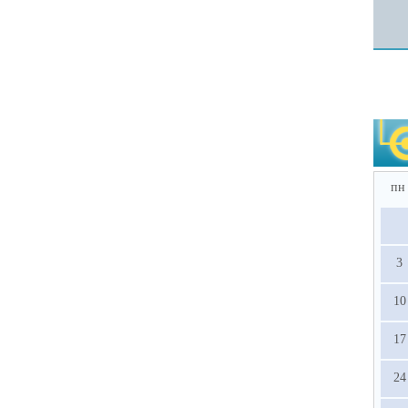
пн
3
10
17
24