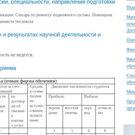
ии, специальности, направления подготовки
Педа
икация: Слесарь по ремонту подвижного состава. Помощник
Мате
иниста тепловоза
осна
Дост
и результатах научной деятельности и
Плат
Фина
ость не ведется.
Вака
обу
приема
Сти
 (очная форма обучения)
обу
тся за счет
Средня
Движение численности студентов
нований
я сумма
Межд
баллов
стн
по
Прибыло
Выбыло
по
х
договор
Орга
вступит
юдж
ам об
переве
восстан
пере
отчисле
орг
ельным
ов
оказани
дены
овлены
вод
ны
испыта
и
ниям
платны
х услуг
-
-
1
1
4
6