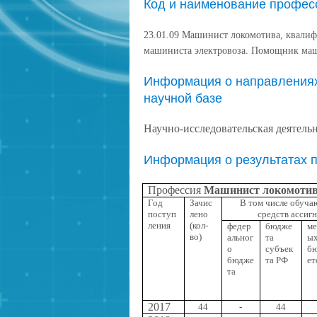
Код и наименование професс
23.01.09 Машинист локомотива, квалиф
машиниста электровоза. Помощник маш
Информация о направлениях 
научной базе
Научно-исследовательская деятельн
Информация о результатах 
Профессия
Машинист локомотива
Год
Зачис
В том числе обучаю
поступ
лено
средств ассиг
ления
(кол-
федер
бюдже
ме
во)
альног
та
ы
о
субъек
б
бюдже
та РФ
ет
та
2017
44
-
44