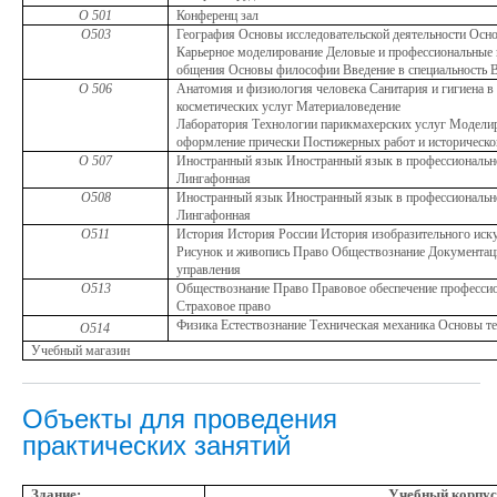
О 501
Конференц зал
О503
География Основы исследовательской деятельности Осн
Карьерное моделирование Деловые и профессиональные
общения Основы философии Введение в специальность 
О 506
Анатомия и физиология человека Санитария и гигиена в
косметических услуг Материаловедение
Лаборатория Технологии парикмахерских услуг Моделир
оформление прически
Постижерных работ и историческо
О 507
Иностранный язык Иностранный язык в профессиональн
Лингафонная
О508
Иностранный язык Иностранный язык в профессиональн
Лингафонная
О511
История История России История изобразительного иск
Рисунок и живопись Право Обществознание Документац
управления
О513
Обществознание Право Правовое обеспечение профессио
Страховое право
Физика Естествознание Техническая механика Основы т
О514
Учебный магазин
Объекты для проведения
практических занятий
Здание:
Учебный корпус