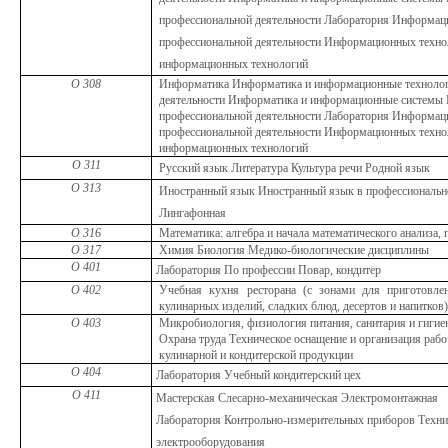
профессиональной деятельности
Лаборатория
Информаци
профессиональной деятельности Информационных техн
информационных технологий
О 308
Информатика Информатика и информационные технолог
деятельности Информатика и информационные системы
профессиональной деятельности
Лаборатория
Информаци
профессиональной деятельности Информационных техн
информационных технологий
О 311
Русский язык Литература Культура речи Родной язык
О 313
Иностранный язык Иностранный язык в профессиональн
Лингафонная
О 316
Математика: алгебра и начала математического анализа,
О 317
Химия Биология Медико-биологические дисциплины
О 401
Лаборатория
По профессии Повар, кондитер
О 402
Учебная кухня ресторана (с зонами для приготовле
кулинарных изделий, сладких блюд, десертов и напитков
О 403
Микробиология, физиология питания, санитария и гигие
Охрана труда
Техническое оснащение и организация рабо
кулинарной и кондитерской продукции
О 404
Лаборатория Учебный кондитерский цех
О 411
Мастерская
Слесарно-механическая Электромонтажная
Лаборатория
Контрольно-измерительных приборов Техни
электрооборудования