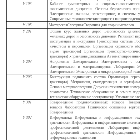
У 103
Кабинет гуманитарных и социально-экономичес
экономических дисциплин. Основы бережливого произ
Электрические машины, электропривод и системы у
Современные технологические процессы на производств
У 105
МастерскаяСлесарнаяСварочная для сварки металлов
У 201
Общий курс железных дорог Безопасность движени
железных дорог и безопасность движения Регламент пе
эксплуатации и инструкции Транспортная система Ро
качеством и персоналом Организация сервисного обс
видам транспорта) Организация транспортно-логиче
транспорта) Управление движением Автоматизированные
У 203
Астрономия Электротехника Электротехника с ос
Электротехники и материаловедения Лаборатория Э
Электротехники Электроники и микропроцессорной тех
У 206
Конструкция подвижного состава Организация перев
транспорта) Метрология, стандартизация и сертифик
Основы материаловедения Допуски и технические изме
локомотива Техническое обслуживание и ремонт подв
техническое оборудование электропоезда Управление эл
У 301
Товароведение продовольственных товаров Товаров
товаров Лаборатория Техническое оснащения торгов
Товароведения
У 302
Информатика Информатика и информационные техн
деятельности Информатика и информационные системы
профессиональной деятельности Лаборатория ин
профессиональной деятельности Информационные
информационные технологии