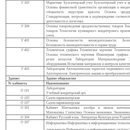
У 303
Маркетинг Бухгалтерский учет Бухгалтерский учет и а
Основы финансовой грамотности организация и введен
специалиста индустрии красоты Основы предпри
Стандартизация, метрология и подтверждение соответс
деятельности и логистика
У 304
Основы товароведения продовольственных товаров Тов
товаров Технология кулинарного кондитерского произ
учета
У 401
Основы безопасности жизнедеятельности. Безопа
Безопасность жизнедеятельности и охрана труда
У 402
Техническая графика Техническое черчение Техническ
Основы технического черчения Инженерная графика 
резки металлов Лаборатория Материаловедения Э
оборудования Испытания материалов и контроля качеств
У 403
Лаборатория Автоматических тормозов подвижного сос
Автотормозов Электрических машин и преобразователей
Здание:
Здание общежития
№ кабинета
Наименование
Лаборатория
О 101
Учебный кондитерский цех
О 103
Салон-парикмахерская
О 107
Салон-парикмахерская
О 301
Кабинет Математика: алгебра и начала математич
Математика. Статистика. Основы экономики. Экономика
О 304
Кабинет Русский язык. Литература Культура речи Родно
О 307
Информатика
Информатика и информационные технолог
деятельности
Информатика и информационные системы 