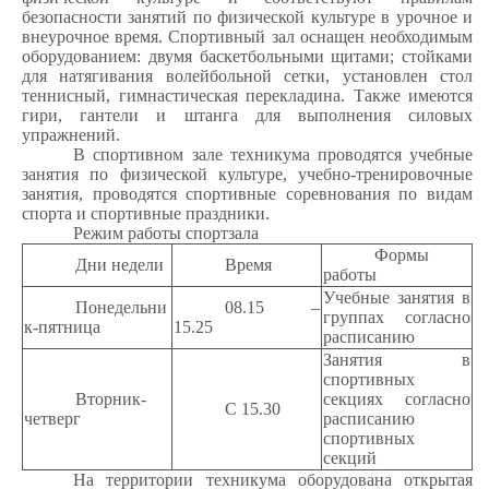
безопасности занятий по физической культуре в урочное и
внеурочное время. Спортивный зал оснащен необходимым
оборудованием: двумя баскетбольными щитами; стойками
для натягивания волейбольной сетки, установлен стол
теннисный, гимнастическая перекладина. Также имеются
гири, гантели и штанга для выполнения силовых
упражнений.
В спортивном зале техникума проводятся учебные
занятия по физической культуре, учебно-тренировочные
занятия, проводятся спортивные соревнования по видам
спорта и спортивные праздники.
Режим работы спортзала
Формы
Дни недели
Время
работы
Учебные занятия в
Понедельни
08.15 –
группах согласно
к-пятница
15.25
расписанию
Занятия в
спортивных
Вторник-
секциях согласно
С 15.30
четверг
расписанию
спортивных
секций
На территории техникума оборудована открытая