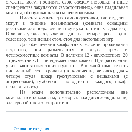
студенты могут постирать свою одежду (порошки и иные
спецсредства закупаются самостоятельно), одна гладильная
комната, оборудованная всем необходимым.
Имеется комната для самоподготовки, где студенты
могут в тишине позаниматься (комнаты оснащены
розетками для подключения ноутбука или иных гаджетов).
В холле - уголок отдыха: два дивана, четыре кресла, один
телевизор, теннисный стол, стол для настольных игр.
Для обеспечения комфортных условий проживания
студентов, они размещаются в двух-, трех- и
четырехместные комнаты. В наличии 12 - двухместных, 20
- трехместных, 8 - четырехместных комнат. При расселении
учитываются пожелания студентов. В каждой комнате есть
письменный стол, кровати (по количеству человек), два -
четыре стула, шкаф трехтумбовый с вешалками (с
антресолями), тумбочки – по одной на каждого, шкаф-
пенал для посуды.
На этаже дополнительно расположены две
комендантских комнаты, в которых находятся холодильник,
электрочайник и электротитан.
Основные сведения