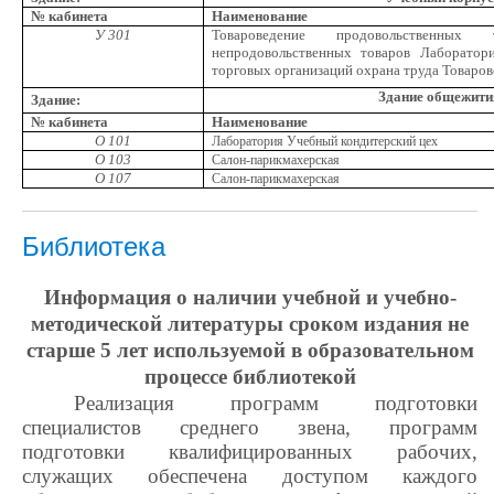
№ кабинета
Наименование
У 301
Товароведение продовольственных 
непродовольственных товаров Лаборатор
торговых организаций охрана труда Товаро
Здание общежити
Здание:
№ кабинета
Наименование
О 101
Лаборатория
Учебный кондитерский цех
О 103
Салон-парикмахерская
О 107
Салон-парикмахерская
Библиотека
Информация о наличии учебной и учебно-
методической литературы сроком издания не
старше 5 лет используемой в образовательном
процессе библиотекой
Реализация программ подготовки
специалистов среднего звена, программ
подготовки квалифицированных рабочих,
служащих обеспечена доступом каждого