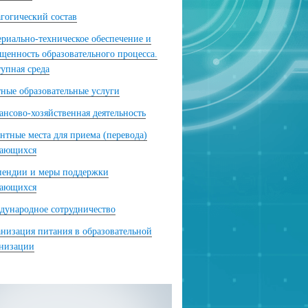
гогический состав
риально-техническое обеспечение и
щенность образовательного процесса.
упная среда
ные образовательные услуги
нсово-хозяйственная деятельность
нтные места для приема (перевода)
чающихся
пендии и меры поддержки
чающихся
ународное сотрудничество
низация питания в образовательной
анизации