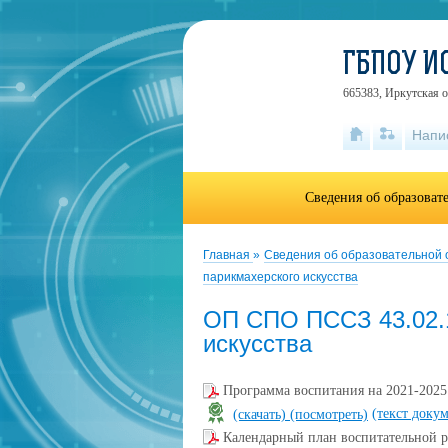
ГБПОУ И
665383, Иркутская об
Напи
Сведения об образоват
Главная
»
Сведения об образовательной
парикмахерского искусства
ОП СПО ПССЗ 43.02.1
искусства
Программа воспитания на 2021-2025 
(текст доку
(скачать)
(посмотреть)
Календарный план воспитательной р