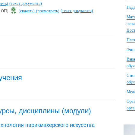
(текст документа)
реть)
Педа
(текст документа)
е ОП)
(скачать)
(посмотреть)
Мате
осна
Дост
Плат
Фина
Вака
обу
Сти
учения
обу
Межд
Орга
орг
урсы, дисциплины (модули)
хнология парикмахерского искусства