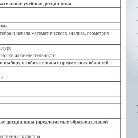
вательные учебные дисциплины
язык
гебра и начала математического анализа, геометрия
ьтура
сности жизнедеятельности
 выбору из обязательных предметных областей
ие
е
ые дисциплины (предлагаемые образовательной
ественная культура