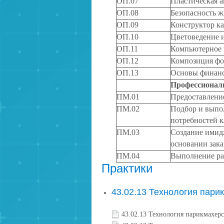
ОП.07
Пластическая 
ОП.08
Безопасность ж
ОП.09
Конструктор к
ОП.10
Цветоведение 
ОП.11
Компьютерное 
ОП.12
Композиция фо
ОП.13
Основы финанс
Профессионал
ПМ.01
Предоставлени
ПМ.02
Подбор и выпол
потребностей 
ПМ.03
Создание имидж
основании зака
ПМ.04
Выполнение ра
Практики
43.02.13 Технология пари
43.02.13 Технология парикмахерс