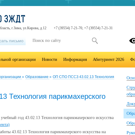
О ЗЖДТ
ласть, г.Зима, ул.Кирова, д.12
+7 (39554) 7-21-70, +7 (39554) 7-21-31
сать письмо
ельной организации
Новости
Информация
Абитуриент 2026
Фо
 организации
»
Образование
»
ОП СПО ПССЗ 43.02.13 Технология
Осно
Стру
обра
3 Технология парикмахерского
Док
Обр
учебный год 43.02.13 Технология парикмахерского искусства
Обра
мента)
аботы 43.02.13 Технология парикмахерского искусства на
Руко