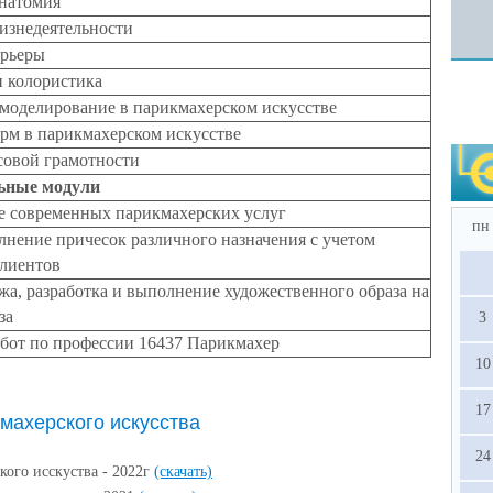
анатомия
изнедеятельности
арьеры
и колористика
моделирование в парикмахерском искусстве
рм в парикмахерском искусстве
овой грамотности
ьные модули
е современных парикмахерских услуг
пн
нение причесок различного назначения с учетом
клиентов
а, разработка и выполнение художественного образа на
за
3
бот по профессии 16437 Парикмахер
10
17
кмахерского искусства
24
кого исскуства - 2022г
(скачать)