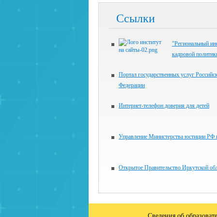
Ссылки
"Региональный ин
кадровой политик
Портал государственных услуг Российс
Федерации
Интернет-телефон доверия для детей
Управление Министерства юстиции РФ
Открытое Правительство Иркутской об
Сведения об образоват