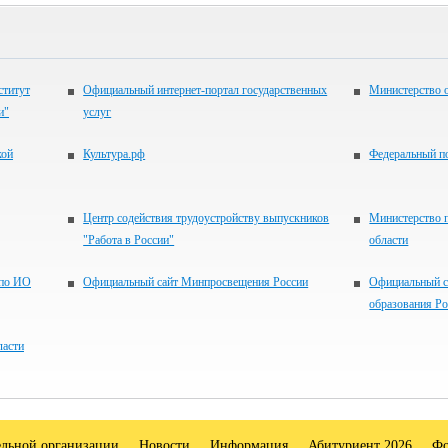
ститут
Официальный интернет-портал государственных
Министерство 
и"
услуг
кой
Культура.рф
Федеральный по
Центр содействия трудоустройству выпускников
Министерство 
"Работа в России"
области
 по ИО
Официальный сайт Минпросвещения России
Официальный с
образования Р
ласти
ельной организации
Новости
Информация
Абитуриент 2026
Фо