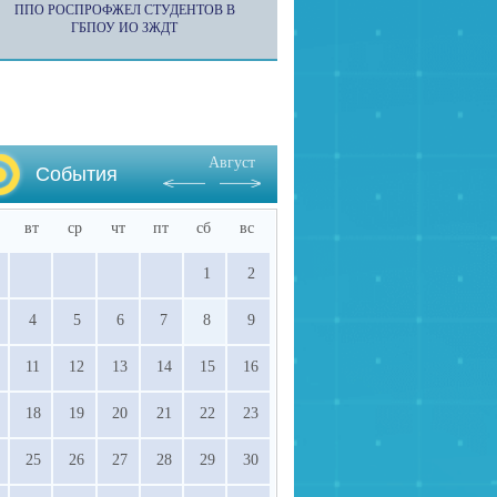
ППО РОСПРОФЖЕЛ СТУДЕНТОВ В
ГБПОУ ИО ЗЖДТ
Август
События
вт
ср
чт
пт
сб
вс
1
2
4
5
6
7
8
9
11
12
13
14
15
16
18
19
20
21
22
23
25
26
27
28
29
30