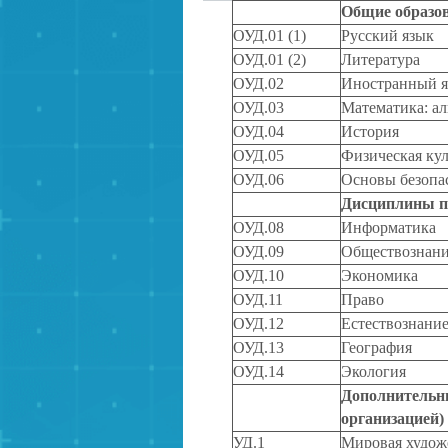
Общие образо
ОУД.01 (1)
Русский язык
ОУД.01 (2)
Литература
ОУД.02
Иностранный 
ОУД.03
Математика: ал
ОУД.04
История
ОУД.05
Физическая кул
ОУД.06
Основы безопа
Дисциплины по
ОУД.08
Информатика
ОУД.09
Обществознан
ОУД.10
Экономика
ОУД.11
Право
ОУД.12
Естествознани
ОУД.13
География
ОУД.14
Экология
Дополнительн
организацией)
УД.1
Мировая худож