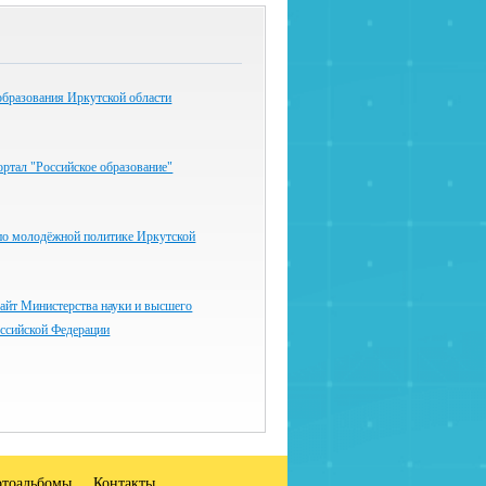
образования Иркутской области
ртал "Российское образование"
по молодёжной политике Иркутской
айт Министерства науки и высшего
оссийской Федерации
тоальбомы
Контакты