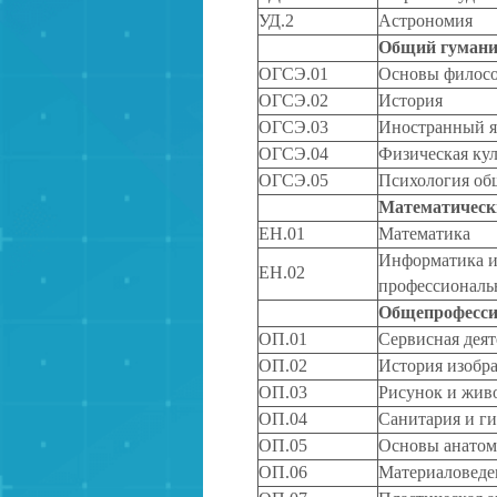
УД.2
Астрономия
Общий гумани
ОГСЭ.01
Основы филос
ОГСЭ.02
История
ОГСЭ.03
Иностранный я
ОГСЭ.04
Физическая кул
ОГСЭ.05
Психология об
Математическ
ЕН.01
Математика
Информатика и
ЕН.02
профессиональ
Общепрофесси
ОП.01
Сервисная деят
ОП.02
История изобра
ОП.03
Рисунок и жив
ОП.04
Санитария и ги
ОП.05
Основы анатом
ОП.06
Материаловеде